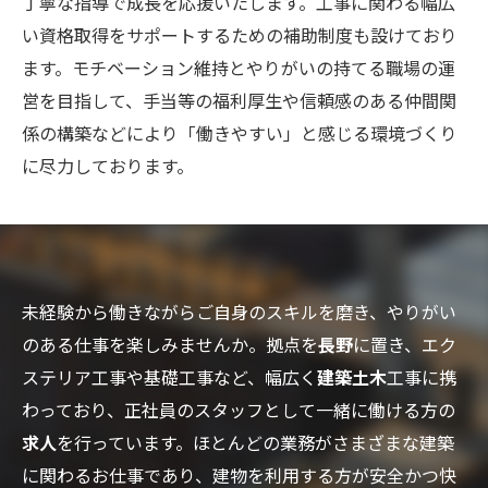
丁寧な指導で成長を応援いたします。工事に関わる幅広
い資格取得をサポートするための補助制度も設けており
ます。モチベーション維持とやりがいの持てる職場の運
営を目指して、手当等の福利厚生や信頼感のある仲間関
係の構築などにより「働きやすい」と感じる環境づくり
に尽力しております。
未経験から働きながらご自身のスキルを磨き、やりがい
のある仕事を楽しみませんか。拠点を
長野
に置き、エク
ステリア工事や基礎工事など、幅広く
建築土木
工事に携
わっており、正社員のスタッフとして一緒に働ける方の
求人
を行っています。ほとんどの業務がさまざまな建築
に関わるお仕事であり、建物を利用する方が安全かつ快